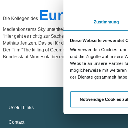
Eurotape
Die Kollegen des
-Studios der
Zustimmung
Medienkonzerns Sky untertiteln sie den Dokumentarfilm “The k
“Hier geht es richtig zur Sache, denn der Film muss aus aktue
Diese Webseite verwendet 
Mathias Jentzen. Das sei für die erfahrenen Kollegen zwar e
Wir verwenden Cookies, um I
Der Film “The killing of George Floyd” berichtet über den To
und die Zugriffe auf unsere 
Bundesstaat Minnesota bei einer gewaltsamen Festnahme ums 
Website an unsere Partner fü
möglicherweise mit weiteren
der Dienste gesammelt habe
Notwendige Cookies zu
Useful Links
Contact