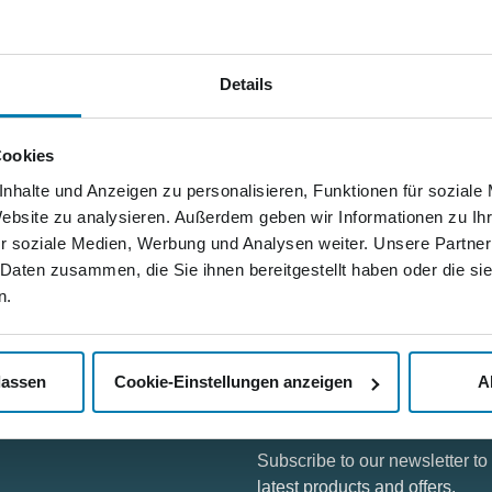
 Nordkurier-Mediengruppe arbeiten derzeit an einem hoch aktuell
Details
illing of George Floyd”.
llem Anlass in Rekordzeit bearbeitet werden”, berichtete Geschä
Cookies
ine Herausforderung – aber kein Problem.
nhalte und Anzeigen zu personalisieren, Funktionen für soziale
desfall des Afroamerikaners George Floyd, der am 25. Mai 2020 
Website zu analysieren. Außerdem geben wir Informationen zu I
Leben kam. Ein Video des Vorfalls sorgte weltweit für Aufseh
r soziale Medien, Werbung und Analysen weiter. Unsere Partner
 Daten zusammen, die Sie ihnen bereitgestellt haben oder die s
n.
lassen
Cookie-Einstellungen anzeigen
A
Stay in contact
Subscribe to our newsletter t
latest products and offers.