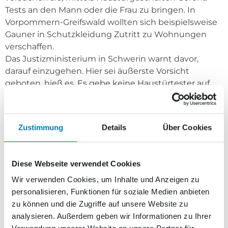
Tests an den Mann oder die Frau zu bringen. In
Vorpommern-Greifswald wollten sich beispielsweise
Gauner in Schutzkleidung Zutritt zu Wohnungen
verschaffen.
Das Justizministerium in Schwerin warnt davor,
darauf einzugehen. Hier sei äußerste Vorsicht
geboten, hieß es. Es gebe keine Haustürtester auf
Coronaviren. Solche Tests werden nur in den dafür
vorgesehenen Zentren in Mecklenburg-
Vorpommern durchgeführt, wenn der zuständige
Zustimmung
Details
Über Cookies
Hausarzt oder das Gesundheitsamt Patienten
dorthin geschickt hat.
Diese Webseite verwendet Cookies
Weitere aktuelle Meldungen rund um die Corona-
www.nordkurier.de
Wir verwenden Cookies, um Inhalte und Anzeigen zu
Krise lesen Sie auf
.
personalisieren, Funktionen für soziale Medien anbieten
zu können und die Zugriffe auf unsere Website zu
analysieren. Außerdem geben wir Informationen zu Ihrer