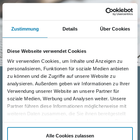
Zustimmung
Details
Über Cookies
Diese Webseite verwendet Cookies
Wir verwenden Cookies, um Inhalte und Anzeigen zu
personalisieren, Funktionen für soziale Medien anbieten
zu können und die Zugriffe auf unsere Website zu
NORDKURIER MEDIENGRUPPE AS
EMPLOYER
analysieren. Außerdem geben wir Informationen zu Ihrer
Verwendung unserer Website an unsere Partner für
Jobs for booklovers
soziale Medien, Werbung und Analysen weiter. Unsere
Partner führen diese Informationen möglicherweise mit
If you love books and have new ideas how to pass on this
weiteren Daten zusammen, die Sie ihnen bereitgestellt
passion, "mecklenbook" is the right place for you. Our
haben oder die sie im Rahmen Ihrer Nutzung der Dienste
team develops product designs as well as sales- and
gesammelt haben.
marketing-strategies. As part of "mecklenbook" you can
Alle Cookies zulassen
expect exciting tasks, freedom to create your own