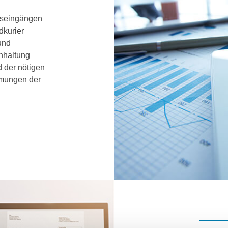
gseingängen
dkurier
und
hhaltung
d der nötigen
mmungen der