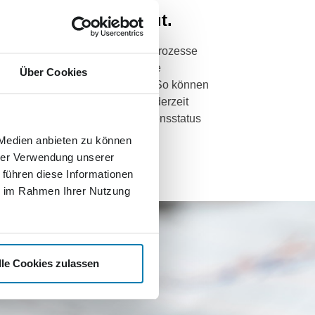
sparent. Einfach. Gut.
ie Investition in automatisierte Prozesse
wir anderen Unternehmen diese
Über Cookies
achten Arbeitsabläufe anbieten. So können
ch die transparenten Systeme jederzeit
t über den eigenen Unternehmensstatus
 Medien anbieten zu können
hrer Verwendung unserer
 führen diese Informationen
ie im Rahmen Ihrer Nutzung
lle Cookies zulassen