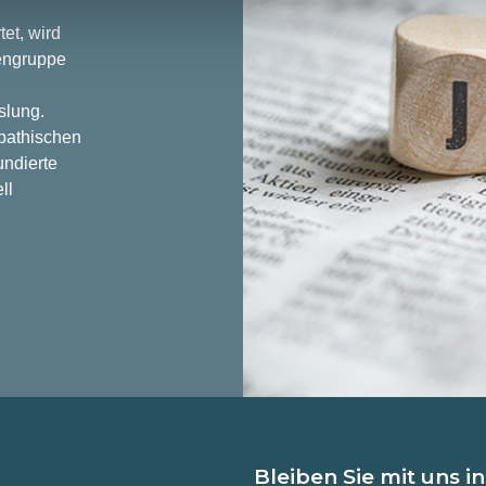
et, wird
iengruppe
lung.
pathischen
undierte
ll
Bleiben Sie mit uns i