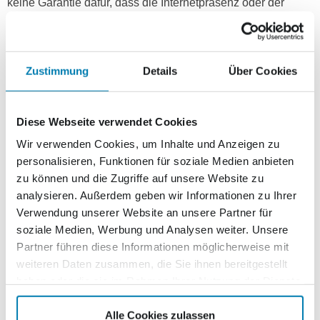
keine Garantie dafür, dass die Internetpräsenz oder der
Server, die zur Verfügung gestellt werden, keine Viren oder
andere schädliche Elemente erhalten. Die Nutzung des
Internetauftritts von der Nordkurier Mediengruppe erfolgt auf
Zustimmung
Details
Über Cookies
eigenes Risiko. Der jeweilige Benutzer ist
eigenverantwortlich für etwaige Datenverluste oder Schäden
an seinem Computersystem.
Diese Webseite verwendet Cookies
RECHTEHINWEIS
Wir verwenden Cookies, um Inhalte und Anzeigen zu
Die dargestellten Seiteninhalte unter www.nordkurier-
personalisieren, Funktionen für soziale Medien anbieten
mediengruppe.de inklusive Layout und Software, sind durch
zu können und die Zugriffe auf unsere Website zu
Urheberrecht, Markenrecht und Wettbewerbsrecht oder
analysieren. Außerdem geben wir Informationen zu Ihrer
andere Rechte zugunsten der Nordkurier Mediengruppe
Verwendung unserer Website an unsere Partner für
GmbH & Co. KG oder weiteren Dritten geschützt. Die
soziale Medien, Werbung und Analysen weiter. Unsere
Nordkurier Mediengruppe GmbH & Co. KG behält sich alle
Partner führen diese Informationen möglicherweise mit
zu ihren Gunsten bestehenden (Schutz-) Rechte vor. Ohne
weiteren Daten zusammen, die Sie ihnen bereitgestellt
vorherige schriftliche Genehmigung der Nordkurier
haben oder die sie im Rahmen Ihrer Nutzung der Dienste
Mediengruppe GmbH & Co. KG darf kein Element (z.B. Text,
gesammelt haben.
Textanteil oder Bildmaterial) verbreitet, vervielfältigt oder
Alle Cookies zulassen