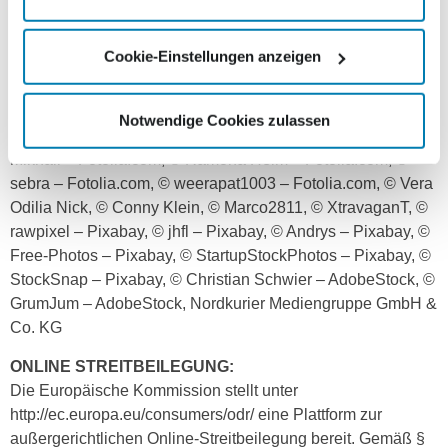
verwendet werden.
QUELLENANGABEN FÜR DIE VERWENDETEN BILDER
Cookie-Einstellungen anzeigen
UND GRAFIKEN:
© Christian Müller – Fotolia.com, © Rawpixel.com –
Fotolia.com, © adam121 – Fotolia.com, © Nejron Photo –
Notwendige Cookies zulassen
Fotolia.com, © GeoffGoldswain – Fotolia.com, © Dudarev
Mikhail – Fotolia.com, © Ramona Heim – Fotolia.com, ©
sebra – Fotolia.com, © weerapat1003 – Fotolia.com, © Vera
Odilia Nick, © Conny Klein, © Marco2811, © XtravaganT, ©
rawpixel – Pixabay, © jhfl – Pixabay, © Andrys – Pixabay, ©
Free-Photos – Pixabay, © StartupStockPhotos – Pixabay, ©
StockSnap – Pixabay, © Christian Schwier – AdobeStock, ©
GrumJum – AdobeStock, Nordkurier Mediengruppe GmbH &
Co. KG
ONLINE STREITBEILEGUNG:
Die Europäische Kommission stellt unter
http://ec.europa.eu/consumers/odr/ eine Plattform zur
außergerichtlichen Online-Streitbeilegung bereit. Gemäß §