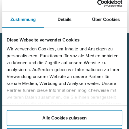
allen weiterhin eine gute und vor allem sichere Fahrt!
Zustimmung
Details
Über Cookies
Diese Webseite verwendet Cookies
Wir verwenden Cookies, um Inhalte und Anzeigen zu
Nützliche Links
personalisieren, Funktionen für soziale Medien anbieten
zu können und die Zugriffe auf unsere Website zu
Kontakt
analysieren. Außerdem geben wir Informationen zu Ihrer
Verwendung unserer Website an unsere Partner für
Karriere
soziale Medien, Werbung und Analysen weiter. Unsere
Partner führen diese Informationen möglicherweise mit
Datenschutz
weiteren Daten zusammen, die Sie ihnen bereitgestellt
haben oder die sie im Rahmen Ihrer Nutzung der Dienste
Impressum
gesammelt haben.
Alle Cookies zulassen