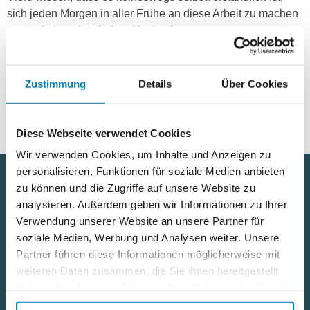
sich jeden Morgen in aller Frühe an diese Arbeit zu machen
– gerade jetzt. Wir haben Hochachtung vor unseren
Kolleginnen und Kollegen, die sich dieser Herausforderung
stellen und den Laden am Laufen halten. Ein dickes
Dankeschön dafür!
Zustimmung
Details
Über Cookies
Diese Webseite verwendet Cookies
Wir verwenden Cookies, um Inhalte und Anzeigen zu
personalisieren, Funktionen für soziale Medien anbieten
zu können und die Zugriffe auf unsere Website zu
Nützliche Links
analysieren. Außerdem geben wir Informationen zu Ihrer
Verwendung unserer Website an unsere Partner für
soziale Medien, Werbung und Analysen weiter. Unsere
Kontakt
Partner führen diese Informationen möglicherweise mit
Karriere
weiteren Daten zusammen, die Sie ihnen bereitgestellt
haben oder die sie im Rahmen Ihrer Nutzung der Dienste
Datenschutz
gesammelt haben.