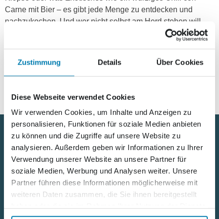
Carne mit Bier – es gibt jede Menge zu entdecken und
nachzukochen. Und wer nicht selbst am Herd stehen will –
für Oma, Opa, Mama, Papa, Tante oder Onkel sind die
Hier
„Hackfleisch-Hits“ garantiert eine tolle Überraschung.
Zustimmung
Details
Über Cookies
können Sie dieses und weitere Rezept-Magazine bestellen.
Diese Webseite verwendet Cookies
Wir verwenden Cookies, um Inhalte und Anzeigen zu
personalisieren, Funktionen für soziale Medien anbieten
zu können und die Zugriffe auf unsere Website zu
analysieren. Außerdem geben wir Informationen zu Ihrer
Nützliche Links
Verwendung unserer Website an unsere Partner für
soziale Medien, Werbung und Analysen weiter. Unsere
Kontakt
Partner führen diese Informationen möglicherweise mit
weiteren Daten zusammen, die Sie ihnen bereitgestellt
Karriere
haben oder die sie im Rahmen Ihrer Nutzung der Dienste
gesammelt haben.