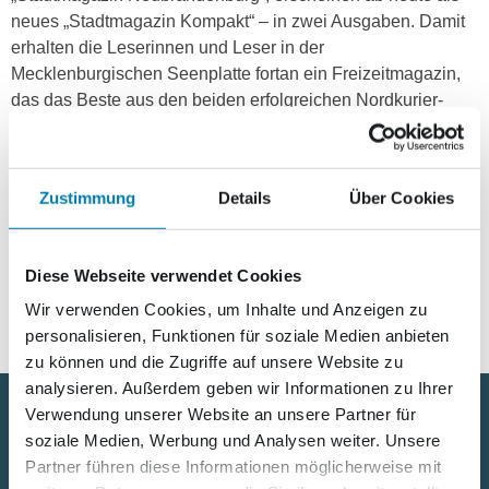
neues „Stadtmagazin Kompakt“ – in zwei Ausgaben. Damit
erhalten die Leserinnen und Leser in der
Mecklenburgischen Seenplatte fortan ein Freizeitmagazin,
das das Beste aus den beiden erfolgreichen Nordkurier-
Publikationen vereint. Neben vielen Freizeit-News zeigen in
der Startausgabe sechs Seenplattler ihren Lieblingsort, es
gibt himmlische Geschenke von Weihnachtsspezialisten
Zustimmung
Details
Über Cookies
aus der Region und ein ganz privates Interview mit Landrat
Heiko Kärger. Das Magazin liegt an über 400 Verteilstellen
kostenlos aus. Viel Spaß beim Schmökern!
Diese Webseite verwendet Cookies
Wir verwenden Cookies, um Inhalte und Anzeigen zu
personalisieren, Funktionen für soziale Medien anbieten
zu können und die Zugriffe auf unsere Website zu
analysieren. Außerdem geben wir Informationen zu Ihrer
Verwendung unserer Website an unsere Partner für
soziale Medien, Werbung und Analysen weiter. Unsere
Nützliche Links
Partner führen diese Informationen möglicherweise mit