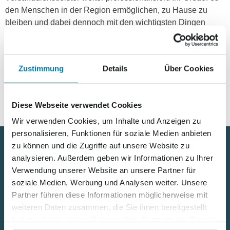
den Menschen in der Region ermöglichen, zu Hause zu
bleiben und dabei dennoch mit den wichtigsten Dingen
www.nordkurier-
versorgt zu werden. Unter
bringts.de
finden Interessenten alles übersichtlich und
Zustimmung
Details
Über Cookies
detailliert aufbereitet.
Diese Webseite verwendet Cookies
Wir verwenden Cookies, um Inhalte und Anzeigen zu
personalisieren, Funktionen für soziale Medien anbieten
zu können und die Zugriffe auf unsere Website zu
analysieren. Außerdem geben wir Informationen zu Ihrer
Nützliche Links
Verwendung unserer Website an unsere Partner für
soziale Medien, Werbung und Analysen weiter. Unsere
Kontakt
Partner führen diese Informationen möglicherweise mit
weiteren Daten zusammen, die Sie ihnen bereitgestellt
Karriere
haben oder die sie im Rahmen Ihrer Nutzung der Dienste