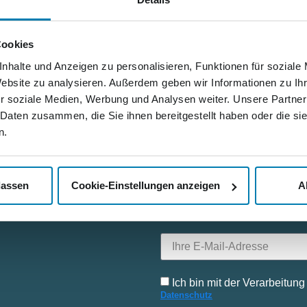
eg bei den Teilnehmern für die tolle Leistung im Zeichen des U
Chefreporter zuversichtlich und schon jetzt angriffslustig.
Cookies
nhalte und Anzeigen zu personalisieren, Funktionen für soziale
Website zu analysieren. Außerdem geben wir Informationen zu I
r soziale Medien, Werbung und Analysen weiter. Unsere Partner
 Daten zusammen, die Sie ihnen bereitgestellt haben oder die s
n.
Bleiben Sie mit uns i
Informationen rund um die No
lassen
Cookie-Einstellungen anzeigen
A
Produkte erhalten Sie regelmä
Ich bin mit der Verarbeitun
Datenschutz