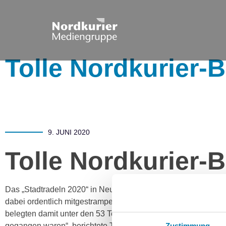
Tolle Nordkurier-B
9. JUNI 2020
Tolle Nordkurier-B
Das „Stadtradeln 2020“ in Neubrandenburg ist mit einem ne
dabei ordentlich mitgestrampelt. „2.336 Kilometer legten die
belegten damit unter den 53 Teams einen äußerst achtbaren 14
Zustimmung
gegangen waren“, berichtete Team-Kapitän Mirko Hertrich. H