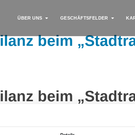
ÜBER UNS
GESCHÄFTSFELDER
KA
ilanz beim „Stadtr
ilanz beim „Stadtr
uen Streckenrekord zu Ende gegangen, und Mitarbeiter aus de
 sieben ‚Nordkuriere auf zwei Rädern‘ bei der bundesweiten Kli
. Platz – nur knapp hinter den Stadtwerken, die auch mit doppe
Details
ätte man die Gesamtstrecke mit dem Auto zurückgelegt, wären 3