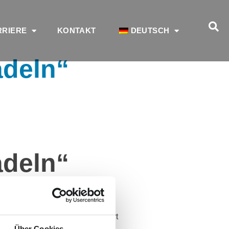
RRIERE
KONTAKT
DEUTSCH
adeln“
adeln“
m Nordkurier-Medienhaus haben
maschutzaktion zurück und
lt so vielen Fahrern an den Start
Über Cookies
43 Kilogramm Kohlenstoffdioxid