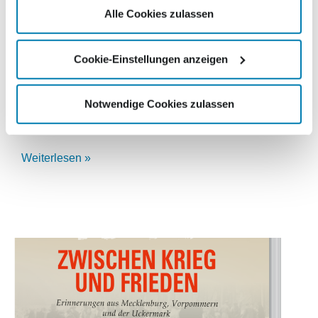
Vorpommern
Alle Cookies zulassen
9. Januar 2024
Cookie-Einstellungen anzeigen
● SV Gruppe (Schwäbischer Verlag) erwirbt unter Vorbehalt
der Zustimmung des Bundeskartellamtes die Schweriner
Volkszeitung, die Norddeutschen Neuesten Nachrichten
Notwendige Cookies zulassen
sowie Nordbrief Schwerin in Mecklenburg-Vorpommern. ●
Mediengruppe
Weiterlesen »