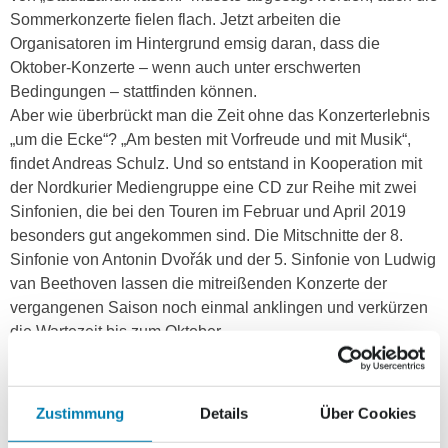
Sommerkonzerte fielen flach. Jetzt arbeiten die
Organisatoren im Hintergrund emsig daran, dass die
Oktober-Konzerte – wenn auch unter erschwerten
Bedingungen – stattfinden können.
Aber wie überbrückt man die Zeit ohne das Konzerterlebnis
„um die Ecke“? „Am besten mit Vorfreude und mit Musik“,
findet Andreas Schulz. Und so entstand in Kooperation mit
der Nordkurier Mediengruppe eine CD zur Reihe mit zwei
Sinfonien, die bei den Touren im Februar und April 2019
besonders gut angekommen sind. Die Mitschnitte der 8.
Sinfonie von Antonin Dvořák und der 5. Sinfonie von Ludwig
van Beethoven lassen die mitreißenden Konzerte der
vergangenen Saison noch einmal anklingen und verkürzen
die Wartezeit bis zum Oktober.
Wie groß die Nachfrage im Nordosten ist, belegt ein Blick in
die Verkaufszahlen von „Stadt. Land. Klassik!“: Schon jetzt
sind einige Spielstätten für den im Herbst geplanten Start
Zustimmung
Details
Über Cookies
der Reihe beinahe ausverkauft. „Das zeigt mir auch, wie