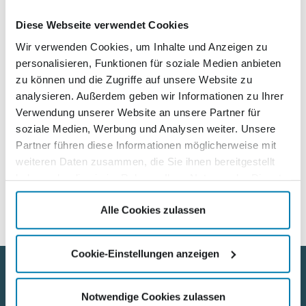
sehr sich die Menschen nach solchen Veranstaltungen
sehnen“, sagt Dirigent Andreas Schulz: „Die
Diese Webseite verwendet Cookies
gesellschaftliche Isolation, die wir Corona-bedingt erleben,
Wir verwenden Cookies, um Inhalte und Anzeigen zu
lässt keinen Austausch, keine Begegnung, kein Miteinander
personalisieren, Funktionen für soziale Medien anbieten
zu. Gerade das ist es aber, was ‚Stadt. Land. Klassik!‘ immer
zu können und die Zugriffe auf unsere Website zu
ausgemacht hat.“
analysieren. Außerdem geben wir Informationen zu Ihrer
Die neue CD trägt den offiziellen Titel „Stadt.Land.Klassik!
Verwendung unserer Website an unsere Partner für
für Zuhause! Die CD zur Tour.“ und ist ab heute erhältlich.
soziale Medien, Werbung und Analysen weiter. Unsere
Sie kostet 14,95 €; für Nordkurier-Abonnenten wird der Kauf
Partner führen diese Informationen möglicherweise mit
mit 9,95 € noch attraktiver. Interessenten erhalten sie bis
weiteren Daten zusammen, die Sie ihnen bereitgestellt
Ende August versandkostenfrei. Anruf unter Tel. 0800 – 151
haben oder die sie im Rahmen Ihrer Nutzung der Dienste
30 30 genügt.
gesammelt haben.
Alle Cookies zulassen
Cookie-Einstellungen anzeigen
Nützliche Links
Notwendige Cookies zulassen