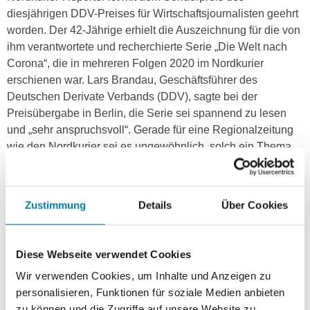
diesjährigen DDV-Preises für Wirtschaftsjournalisten geehrt
worden. Der 42-Jährige erhielt die Auszeichnung für die von
ihm verantwortete und recherchierte Serie „Die Welt nach
Corona“, die in mehreren Folgen 2020 im Nordkurier
erschienen war. Lars Brandau, Geschäftsführer des
Deutschen Derivate Verbands (DDV), sagte bei der
Preisübergabe in Berlin, die Serie sei spannend zu lesen
und „sehr anspruchsvoll“. Gerade für eine Regionalzeitung
wie den Nordkurier sei es ungewöhnlich, solch ein Thema
komplex und in dieser Ausführlichkeit darzustellen.
Der schon mehrfach mit Journalistenpreisen geehrte
Zustimmung
Details
Über Cookies
Korfmacher hat schon etliche Serien für den Nordkurier
geschrieben, unter anderem über Afghanistan und aktuell
zum Thema „Armes reiches Deutschland“. Seine Corona-
Diese Webseite verwendet Cookies
Serie bildete die Basis für sein Anfang des Jahres im
Nordkurier-Buchverlag erschienenes Buch „Die Corona
Wir verwenden Cookies, um Inhalte und Anzeigen zu
hier
personalisieren, Funktionen für soziale Medien anbieten
Akten“, das
erhältlich ist. Mehr Infos gibt es im
zu können und die Zugriffe auf unsere Website zu