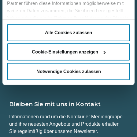
Partner führen diese Informationen möglicherweise mit
Nützliche Links
weiteren Daten zusammen, die Sie ihnen bereitgestellt
haben oder die sie im Rahmen Ihrer Nutzung der Dienste
Kontakt
gesammelt haben.
Alle Cookies zulassen
Karriere
Cookie-Einstellungen anzeigen
Datenschutz
Impressum
Notwendige Cookies zulassen
Bleiben Sie mit uns in Kontakt
Informationen rund um die Nordkurier Mediengruppe
und ihre neuesten Angebote und Produkte erhalten
Sie regelmäßig über unseren Newsletter.