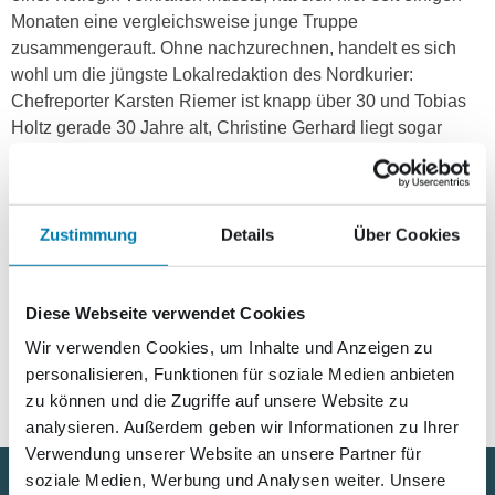
Monaten eine vergleichsweise junge Truppe
zusammengerauft. Ohne nachzurechnen, handelt es sich
wohl um die jüngste Lokalredaktion des Nordkurier:
Chefreporter Karsten Riemer ist knapp über 30 und Tobias
Holtz gerade 30 Jahre alt, Christine Gerhard liegt sogar
noch etwas drunter.
Hinzu kommen zwei „alte Hasen“, die das Jarmener Gebiet
„beackern“: Ulrike Rosenstädt und Stefan Hoeft. „Am Ende
Zustimmung
Details
Über Cookies
ist es Teamwork sowie die ausgewogene Mischung „alter“
journalistischer Fähigkeiten und „junger“ Ideen, die einen
Tag zum Erfolg machen“, meint Chefreporter Karsten
Diese Webseite verwendet Cookies
Riemer.
Wir verwenden Cookies, um Inhalte und Anzeigen zu
personalisieren, Funktionen für soziale Medien anbieten
zu können und die Zugriffe auf unsere Website zu
analysieren. Außerdem geben wir Informationen zu Ihrer
Verwendung unserer Website an unsere Partner für
soziale Medien, Werbung und Analysen weiter. Unsere