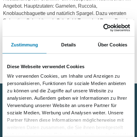
Angebot. Hauptzutaten: Garnelen, Ruccola,
Knoblauchbaguette und natürlich Spargel. Dazu verraten
Sebastian Schmidt und „Grünfink“-Teamchef Roger Paeplow
noch ein paar Tipps rund um das edle Stangengemüse.
Blog
Nachzulesen ist alles im
….
Zustimmung
Details
Über Cookies
Na dann, guten Appetit!
Diese Webseite verwendet Cookies
Wir verwenden Cookies, um Inhalte und Anzeigen zu
personalisieren, Funktionen für soziale Medien anbieten
zu können und die Zugriffe auf unsere Website zu
analysieren. Außerdem geben wir Informationen zu Ihrer
Verwendung unserer Website an unsere Partner für
Nützliche Links
soziale Medien, Werbung und Analysen weiter. Unsere
Partner führen diese Informationen möglicherweise mit
Kontakt
weiteren Daten zusammen, die Sie ihnen bereitgestellt
haben oder die sie im Rahmen Ihrer Nutzung der Dienste
Karriere